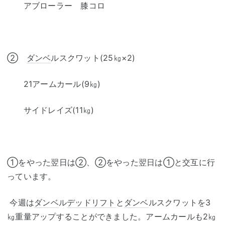
アブローラー 膝コロ
②
ダンベ
ルスクワット(25㎏×2)
21アームカール(9㎏)
サイドレイズ(11㎏)
①をやった翌日は②、②をやった翌日は①と交互に行
っています。
今週は
ダンベ
ル
デッドリフト
と
ダンベ
ルスクワットを3
㎏重量アップすることができました。アームカールも2㎏