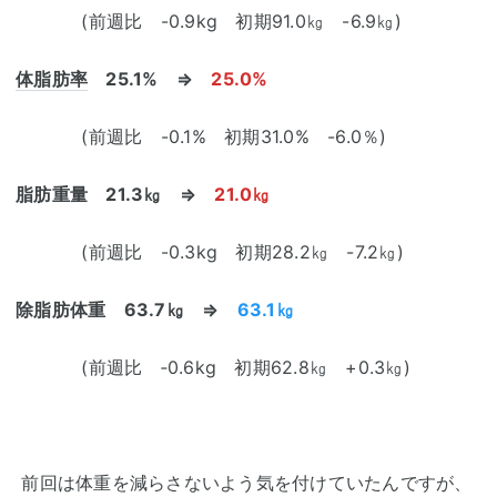
(前週比 -0.9kg 初期91.0㎏ -6.9㎏)
体脂肪率
25.1% ⇒
25.0%
(前週比 -0.1% 初期31.0% -6.0％)
脂肪重量 21.3㎏ ⇒
21.0㎏
(前週比 -0.3kg 初期28.2㎏ -7.2㎏)
除脂肪体重 63.7㎏ ⇒
63.1㎏
(前週比 ‐0.6kg 初期62.8㎏ +0.3㎏)
前回は体重を減らさないよう気を付けていたんですが、